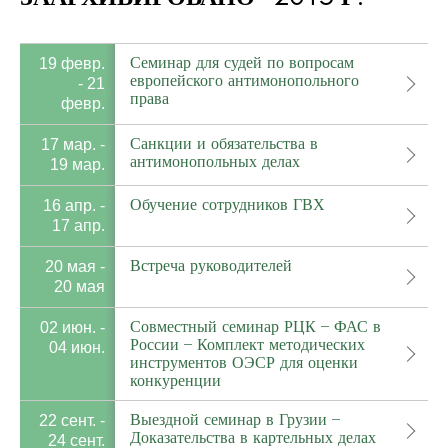
Семинар для судей по вопросам
19 февр.
европейского антимонопольного
- 21
права
февр.
Санкции и обязательства в
17 мар. -
антимонопольных делах
19 мар.
Обучение сотрудников ГВХ
16 апр. -
17 апр.
Встреча руководителей
20 мая -
20 мая
Совместный семинар РЦК – ФАС в
02 июн. -
России – Комплект методических
04 июн.
инструментов ОЭСР для оценки
конкуренции
Выездной семинар в Грузии –
22 сент. -
Доказательства в картельных делах
24 сент.