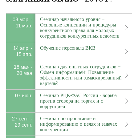
Семинар начального уровня –
08 мар. -
Основные концепции и процедуры
11 мар.
конкурентного права для молодых
сотрудников конкурентных ведомств
Обучение персонала ВКВ
14 апр. -
15 апр.
Семинар для опытных сотрудников –
18 мая -
Обмен информацией: Повышение
20 мая
эффективности или замаскированный
картель?
Семинар РЦК-ФАС России - Борьба
07 июн.
против сговора на торгах и с
коррупцией
Семинар по пропаганде и
27 сент. -
информированию о целях и задачах
29 сент.
конкуренции