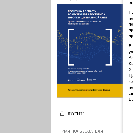
эк
Р
по
п
пр
пр
В
у
А
К
Х
Ц
к
по
сп
Во
ЛОГИН