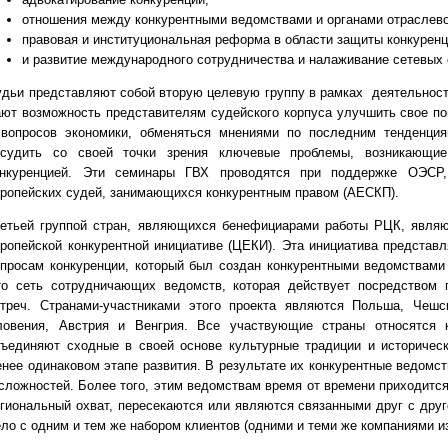
отношения между конкурентными ведомствами и органами отраслево
правовая и институциональная реформа в области защиты конкуренц
и развитие международного сотрудничества и налаживание сетевых 
удьи представляют собой вторую целевую группу в рамках деятельнос
ют возможность представителям судейского корпуса улучшить свое по
 вопросов экономики, обменяться мнениями по последним тенденция
бсудить со своей точки зрения ключевые проблемы, возникающие
онкуренцией. Эти семинары ГВХ проводятся при поддержке ОЭСР,
вропейских судей, занимающихся конкурентным правом (АЕСКП).
ретьей группой стран, являющихся бенефициарами работы РЦК, являю
ропейской конкурентной инициативе (ЦЕКИ). Эта инициатива представ
опросам конкуренции, который был создан конкурентными ведомствами
то сеть сотрудничающих ведомств, которая действует посредством
стреч. Странами-участниками этого проекта являются Польша, Чешс
ловения, Австрия и Венгрия. Все участвующие страны относятся к
бъединяют сходные в своей основе культурные традиции и историческ
нее одинаковом этапе развития. В результате их конкурентные ведомс
сложностей. Более того, этим ведомствам время от времени приходитс
гиональный охват, пересекаются или являются связанными друг с друг
ло с одним и тем же набором клиентов (одними и теми же компаниями из