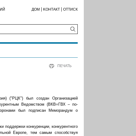
КИЙ
ДОМ
KОНТАКТ
ОТТИСК
ПЕЧАТЬ
ия) ("РЦК") был создан Организацией
нкурентным Ведомством (ВКВ=ГВХ – по-
 сторонами был подписан Меморандум о
ки поддержки конкуренции, конкурентного
альной Европе, тем самым способствуя