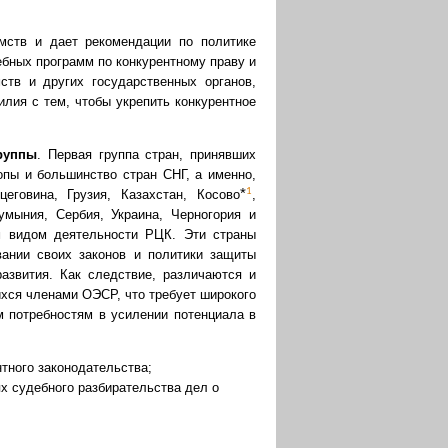
мств и дает рекомендации по политике
ебных программ по конкурентному праву и
ств и других государственных органов,
илия с тем, чтобы укрепить конкурентное
руппы
. Первая группа стран, принявших
опы и большинство стран СНГ, а именно,
1
*
еговина, Грузия, Казахстан, Косово
,
мыния, Сербия, Украина, Черногория и
ым видом деятельности РЦК. Эти страны
вании своих законов и политики защиты
развития. Как следствие, различаются и
ихся членами ОЭСР, что требует широкого
м потребностям в усилении потенциала в
тного законодательства;
х судебного разбирательства дел о