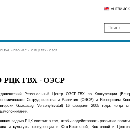
АНГЛИЙС
ŐOLDAL
ПРО НАС
О РЦК ГВХ - ОЭСР
О РЦК ГВХ - ОЭСР
удапештский Региональный Центр ОЭСР-ГВХ по Конкуренции (Венгр
кономического Сотрудничества и Развития (ОЭСР) и Венгерским Ко
енгерски Gazdasagi Versenyhivatal) 16 февраля 2005 года, когда
заимопонимании.
авная задача РЦК состоит в том, чтобы содействовать развитию полити
рава и культуры конкуренции в Юго-Восточной, Восточной и Центр