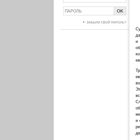
OK
ЗАБЫЛИ СВОЙ ПАРОЛЬ?
С
да
и
о
к
е
Т
ев
в
Э
в
С
о
ме
и 
ре
де