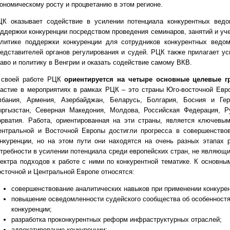
ономическому росту и процветанию в этом регионе.
ЦК оказывает содействие в усилении потенциала конкурентных ведо
ддержки конкуренции посредством проведения семинаров, занятий и уч
олитике поддержки конкуренции для сотрудников конкурентных ведом
едставителей органов регулирования и судей. РЦК также прилагает ус
аво и политику в Венгрии и оказать содействие самому ВКВ.
 своей работе РЦК
ориентируется на четыре основные целевые г
частие в мероприятиях в рамках РЦК – это страны Юго-восточной Евр
лбания, Армения, Азербайджан, Беларусь, Болгария, Босния и Герц
ыргызстан,
Северная
Македония, Молдова, Российская Федерация, Ру
орватия. Работа, ориентированная на эти страны, является ключев
ентральной и Восточной Европы достигли прогресса в совершенство
онкуренции, но на этом пути они находятся на очень разных этапах 
требности в усилении потенциала среди европейских стран, не являющ
ектра подходов к работе с ними по конкурентной тематике. К основны
сточной и Центральной Европе относятся:
совершенствование аналитических навыков при применении конкурен
повышение осведомленности судейского сообщества об особенностя
конкуренции;
разработка проконкурентных реформ инфраструктурных отраслей;
адвокатирование конкуренции;