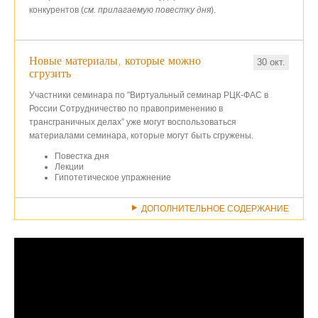
конкурентов (
см. прилагаемую повестку дня
).
Новые материалы, которые можно
30 окт.
сгрузить
Участники семинара по "Виртуальный семинар РЦК-ФАС в
России Сотрудничество по правоприменению в
трансграничных делах” уже могут воспользоваться
материалами семинара, которые могут быть сгружены.
Повестка дня
Лекции
Гипотетическое упражнение
ДОПОЛНИТЕЛЬНОЕ СОДЕРЖАНИЕ