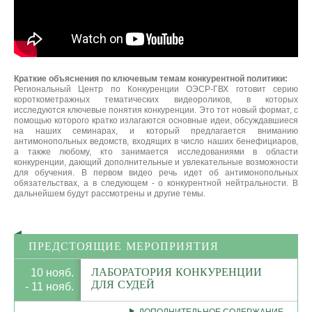
Краткие объяснения по ключевым темам конкурентной политики:
Региональный Центр по Конкуренции ОЭСР-ГВХ готовит серию
короткометражных тематических видеороликов, в которых
исследуются ключевые понятия конкуренции. Это тот новый формат, с
помощью которого кратко излагаются основные идеи, обсуждавшиеся
на наших семинарах, и который предлагается вниманию
антимонопольных ведомств, входящих в число наших бенефициаров,
а также любому, кто занимается исследованиями в области
конкуренции, дающий дополнительные и увлекательные возможности
для обучения. В первом видео речь идет об антимонопольных
обязательствах, а в следующем - о конкурентной нейтральности. В
дальнейшем будут рассмотрены и другие темы.
ПРЕДСТОЯЩИЕ МЕРОПРИЯТИЯ
ЛАБОРАТОРИЯ КОНКУРЕНЦИИ
10 нояб.
ДЛЯ СУДЕЙ
- 11 нояб.
ДОПОЛНИТЕЛЬНОЕ СОДЕРЖАНИЕ