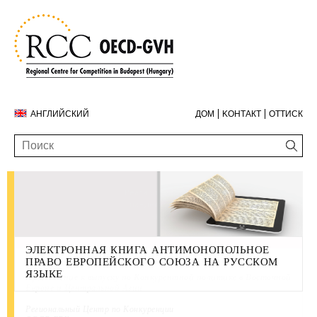
АНГЛИЙСКИЙ
ДОМ
KОНТАКТ
ОТТИСК
ЭЛЕКТРОННАЯ КНИГА АНТИМОНОПОЛЬНОЕ
ГОДОВОЙ ДОКЛАД ЗА 2019 ГОД
КОНТАКТ
OECD-GVH RCC
ПРАВО ЕВРОПЕЙСКОГО СОЮЗА НА РУССКОМ
ЯЗЫКЕ
Приложение к выпуску по Конкурентной политике в Восточной
Европе и Центральной Азии
Региональный Центр по Конкуренции