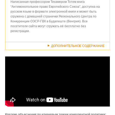
Написанная профессором Тихамером Тотем книга
“Антимонопольное право Европейского Союза”, доступна на
русском языке в формате электронной книги и может быть
сгружена с домашней странички Регионального Центра по
Конкуренции ОЭСР-ГВХ в Будапеште (Венгрия). Все
посетители сайта могут сгружать её бесплатно без
регистрации.
ДОПОЛНИТЕЛЬНОЕ СОДЕРЖАНИЕ
Краткие объяснения по ключевым темам конкурентной политики: