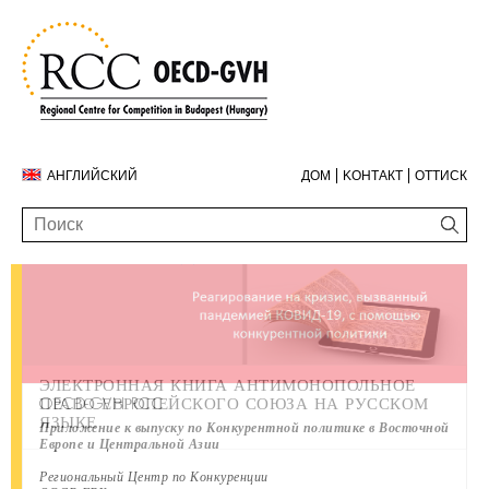
АНГЛИЙСКИЙ
ДОМ
KОНТАКТ
ОТТИСК
ЭЛЕКТРОННАЯ КНИГА АНТИМОНОПОЛЬНОЕ
ГОДОВОЙ ДОКЛАД ЗА 2019 ГОД
КОНТАКТ
OECD-GVH RCC
ПРАВО ЕВРОПЕЙСКОГО СОЮЗА НА РУССКОМ
ЯЗЫКЕ
Приложение к выпуску по Конкурентной политике в Восточной
Европе и Центральной Азии
Региональный Центр по Конкуренции