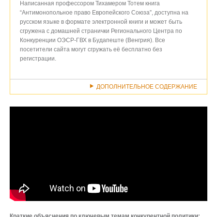
Написанная профессором Тихамером Тотем книга
“Антимонопольное право Европейского Союза”, доступна на
русском языке в формате электронной книги и может быть
сгружена с домашней странички Регионального Центра по
Конкуренции ОЭСР-ГВХ в Будапеште (Венгрия). Все
посетители сайта могут сгружать её бесплатно без
регистрации.
ДОПОЛНИТЕЛЬНОЕ СОДЕРЖАНИЕ
Краткие объяснения по ключевым темам конкурентной политики: