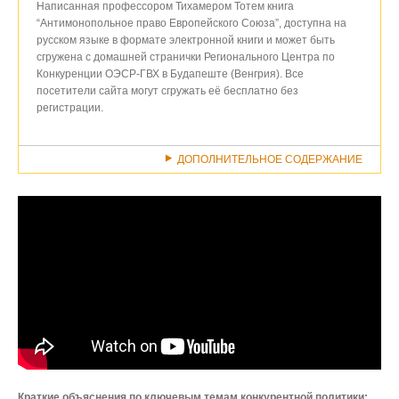
Написанная профессором Тихамером Тотем книга
“Антимонопольное право Европейского Союза”, доступна на
русском языке в формате электронной книги и может быть
сгружена с домашней странички Регионального Центра по
Конкуренции ОЭСР-ГВХ в Будапеште (Венгрия). Все
посетители сайта могут сгружать её бесплатно без
регистрации.
ДОПОЛНИТЕЛЬНОЕ СОДЕРЖАНИЕ
Краткие объяснения по ключевым темам конкурентной политики: