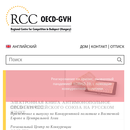
АНГЛИЙСКИЙ
ДОМ
KОНТАКТ
ОТТИСК
ЭЛЕКТРОННАЯ КНИГА АНТИМОНОПОЛЬНОЕ
ГОДОВОЙ ДОКЛАД ЗА 2019 ГОД
КОНТАКТ
OECD-GVH RCC
ПРАВО ЕВРОПЕЙСКОГО СОЮЗА НА РУССКОМ
ЯЗЫКЕ
Приложение к выпуску по Конкурентной политике в Восточной
Европе и Центральной Азии
Региональный Центр по Конкуренции